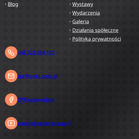
Blog
Wystawy
Wydarzenia
Galeria
Działania spółeczne
Polityka prywatności
+48 722 004 103
zpr@onet.com.pl
ZPRinowroclaw
zwiazekpsowrasowych