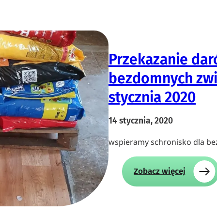
Przekazanie dar
bezdomnych zwie
stycznia 2020
14 stycznia, 2020
wspieramy schronisko dla b
:
Zobacz więcej
P
r
z
e