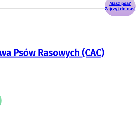
Masz psa?
Zajrzyj do nas!
awa Psów Rasowych (CAC)