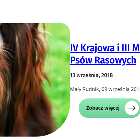
c
h
j
(
a
C
O
A
g
C
n
)
i
IV Krajowa i II
s
k
Psów Rasowych
a
n
13 września, 2018
a
z
Mały Rudnik, 09 września 2018
a
k
o
:
Zobacz więcej
ń
I
c
V
z
K
e
r
n