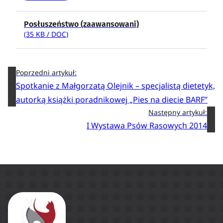
Posłuszeństwo (zaawansowani)
(35 KB / DOC)
Poprzedni artykuł:
Spotkanie z Małgorzatą Olejnik – specjalistą dietetyk,
autorką książki poradnikowej „Pies na diecie BARF”
Następny artykuł:
I Wystawa Psów Rasowych 2014