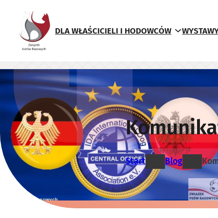
Przejdź
do
DLA WŁAŚCICIELI I HODOWCÓW
WYSTAWY
treści
Komunika
Start
Blog
Kom