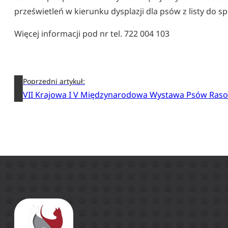
prześwietleń w kierunku dysplazji dla psów z listy do s
Więcej informacji pod nr tel. 722 004 103
Poprzedni artykuł:
VII Krajowa I V Międzynarodowa Wystawa Psów Raso