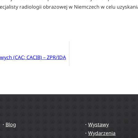
pecjalisty radiologii obrazowej w Niemczech w celu uzyskani
wych (CAC; CACIB) – ZPR/IDA
Blog
Wystawy
Wydarzenia