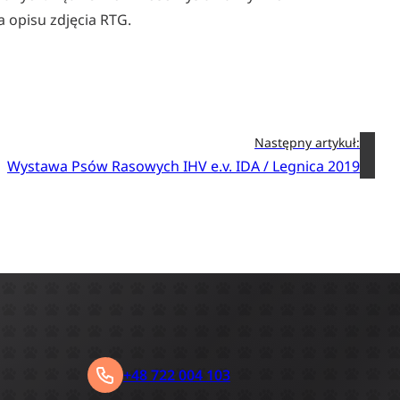
a opisu zdjęcia RTG.
Następny artykuł:
Wystawa Psów Rasowych IHV e.v. IDA / Legnica 2019
+48 722 004 103