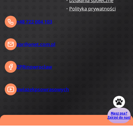
Działania spółeczne
Polityka prywatności
+48 722 004 103
zpr@onet.com.pl
ZPRinowroclaw
zwiazekpsowrasowych
Masz psa?
Zajrzyj do nas!
Copyright © 2026
TigriWeb.pl
. Wszelkie prawa