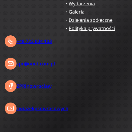
Wydarzenia
Galeria
Działania spółeczne
Polityka prywatności
+48 722 004 103
zpr@onet.com.pl
ZPRinowroclaw
zwiazekpsowrasowych