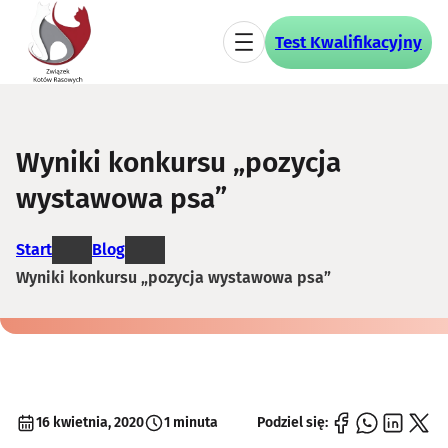
Przejdź
do
Test Kwalifikacyjny
treści
Wyniki konkursu „pozycja
wystawowa psa”
Start
Blog
Wyniki konkursu „pozycja wystawowa psa”
16 kwietnia, 2020
1 minuta
Podziel się: