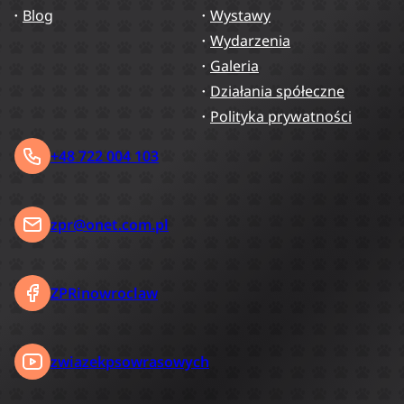
Blog
Wystawy
Wydarzenia
Galeria
Działania spółeczne
Polityka prywatności
+48 722 004 103
zpr@onet.com.pl
ZPRinowroclaw
zwiazekpsowrasowych