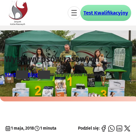
Przejdź
do
Test Kwalifikacyjny
treści
Wystawy psów rasowych
Start
Blog
Wystawy psów rasowych
1 maja, 2018
1 minuta
Podziel się: