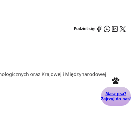
Podziel się:
ynologicznych oraz Krajowej i Międzynarodowej
Masz psa?
Zajrzyj do nas!