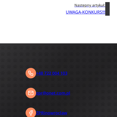
Następny artykuł:
UWAGA-KONKURS!!!
+48 722 004 103
zpr@onet.com.pl
ZPRinowroclaw