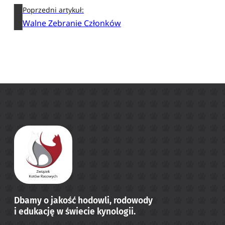
Poprzedni artykuł:
Walne Zebranie Członków
Dbamy o jakość hodowli, rodowody
i edukację w świecie kynologii.