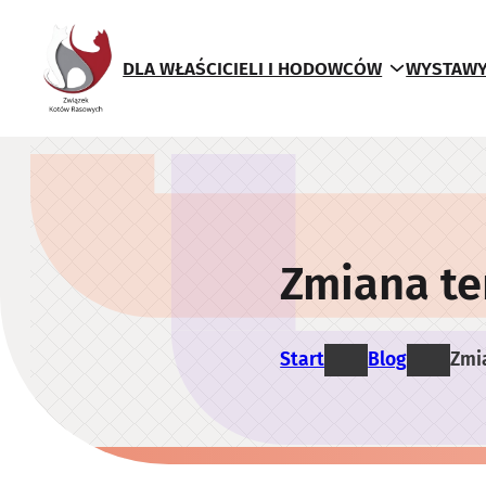
Przejdź
do
DLA WŁAŚCICIELI I HODOWCÓW
WYSTAWY
treści
Zmiana t
Start
Blog
Zmi